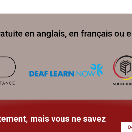
atuite en anglais, en français ou 
itement, mais vous ne savez
D