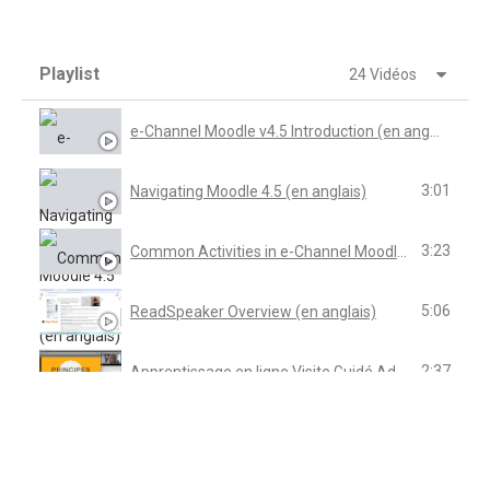
Playlist
24 Vidéos
e-Channel Moodle v4.5 Introduction (en anglais)
3:01
Navigating Moodle 4.5 (en anglais)
3:23
Common Activities in e-Channel Moodle 4 5 (en anglais)
5:06
ReadSpeaker Overview (en anglais)
2:37
Apprentissage en ligne Visite Guidé Adobe Connect
2:27
Types of Devices (en anglais)