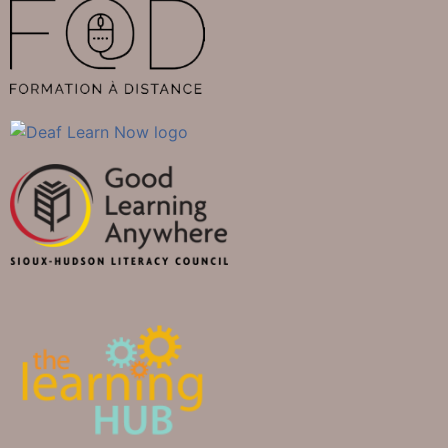
0:00
Locating and Submitting Moodle Assignments (en anglais)
0:38
Logging in to Moodle (en anglais)
1:32
Logging in to BBB in Moodle (en anglais)
1:10
The Moodle Dashboard (en anglais)
3:24
Chrome Extension (en anglais)
2:50
Desktop Application (en anglais)
3:44
Participating in an InStage Simulation (en anglais)
1:46
Completing Your Moodle Course (en anglais)